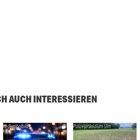
CH AUCH INTERESSIEREN
KI-Symbolbild
Polizeipräsidium Ulm