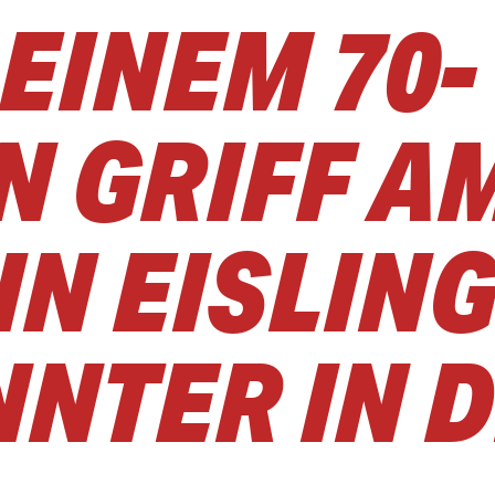
 EINEM 70-
N GRIFF A
N EISLING
NTER IN D