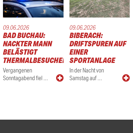
09.06.2026
09.06.2026
BAD BUCHAU:
BIBERACH:
NACKTER MANN
DRIFTSPUREN AUF
BELÄSTIGT
EINER
THERMALBESUCHER
SPORTANLAGE
Vergangenen
In der Nacht von
Sonntagabend fiel …
Samstag auf …