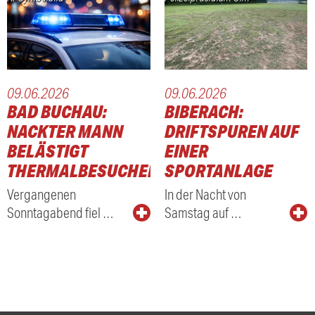
09.06.2026
09.06.2026
BAD BUCHAU:
BIBERACH:
NACKTER MANN
DRIFTSPUREN AUF
BELÄSTIGT
EINER
THERMALBESUCHER
SPORTANLAGE
Vergangenen
In der Nacht von
Sonntagabend fiel …
Samstag auf …