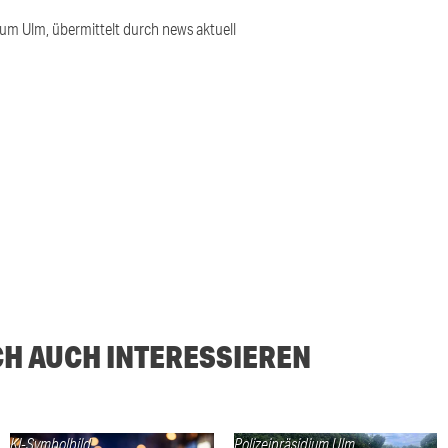
ium Ulm, übermittelt durch news aktuell
CH AUCH INTERESSIEREN
KI-Symbolbild
Polizeipräsidium Ulm