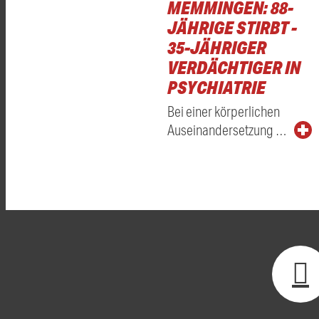
MEMMINGEN: 88-
JÄHRIGE STIRBT -
35-JÄHRIGER
VERDÄCHTIGER IN
PSYCHIATRIE
Bei einer körperlichen
Auseinandersetzung …