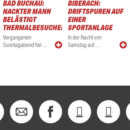
BAD BUCHAU:
BIBERACH:
NACKTER MANN
DRIFTSPUREN AUF
BELÄSTIGT
EINER
THERMALBESUCHER
SPORTANLAGE
Vergangenen
In der Nacht von
Sonntagabend fiel …
Samstag auf …