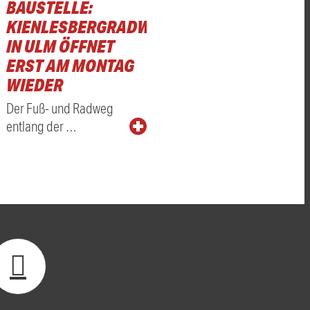
BAUSTELLE:
KIENLESBERGRADWEG
IN ULM ÖFFNET
ERST AM MONTAG
WIEDER
Der Fuß- und Radweg
entlang der …