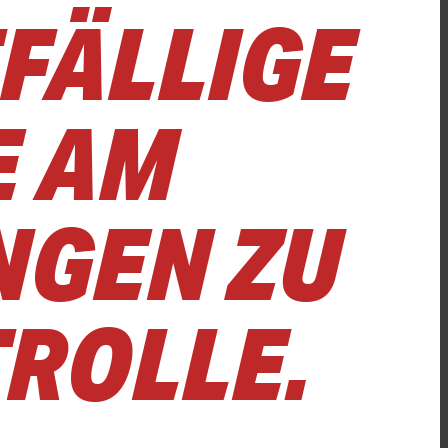
FFÄLLIGE
E AM
NGEN ZU
TROLLE.