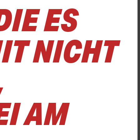
IE ES
IT NICHT
,
EI AM