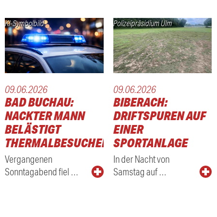
KI-Symbolbild
Polizeipräsidium Ulm
09.06.2026
09.06.2026
BAD BUCHAU:
BIBERACH:
NACKTER MANN
DRIFTSPUREN AUF
BELÄSTIGT
EINER
THERMALBESUCHER
SPORTANLAGE
Vergangenen
In der Nacht von
Sonntagabend fiel …
Samstag auf …