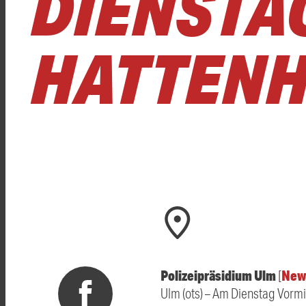
DIENSTAG
HATTENH
Polizeipräsidium Ulm
New
[
Ulm (ots) – Am Dienstag Vorm