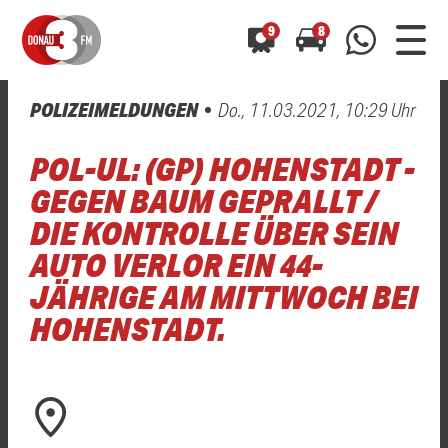
9
8
POLIZEIMELDUNGEN
Do., 11.03.2021, 10:29 Uhr
0800 0 490 400
arrow_forward
arrow_forward
ALLE ANZEIGEN
ALLE ANZEIGEN
POL-UL: (GP) HOHENSTADT -
01520 242 3333
Hast du auch einen Blitzer oder eine Verkehrsbehinderung
Hast du auch einen Blitzer oder eine Verkehrsbehinderung
GEGEN BAUM GEPRALLT /
0800 0 490 400
0800 0 490 400
gesehen? Ganz einfach melden - kostenlos unter
gesehen? Ganz einfach melden - kostenlos unter
DIE KONTROLLE ÜBER SEIN
WhatsApp 01520 242 3333
WhatsApp 01520 242 3333
oder per
oder per
AUTO VERLOR EIN 44-
JÄHRIGE AM MITTWOCH BEI
HOHENSTADT.