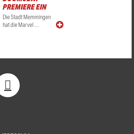
PREMIERE EIN
Die Stadt Memmingen
hat die Marvel …