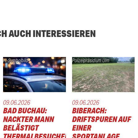
CH AUCH INTERESSIEREN
KI-Symbolbild
Polizeipräsidium Ulm
09.06.2026
09.06.2026
BAD BUCHAU:
BIBERACH:
NACKTER MANN
DRIFTSPUREN AUF
BELÄSTIGT
EINER
THERMALBESUCHER
SPORTANLAGE