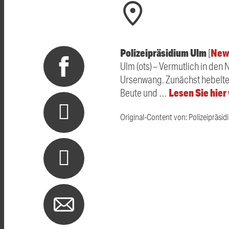
Polizeipräsidium Ulm
New
[
Ulm (ots) – Vermutlich in de
Ursenwang. Zunächst hebelte e
Lesen Sie hier
Beute und …
Original-Content von: Polizeipräsid