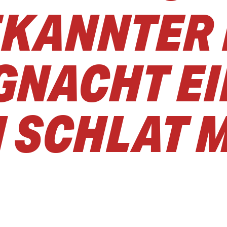
EKANNTER
GNACHT E
I SCHLAT M