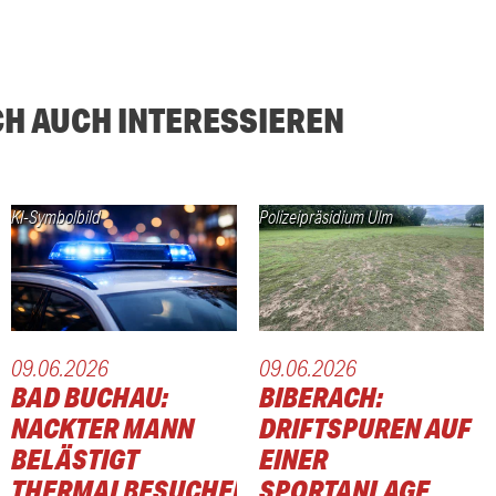
CH AUCH INTERESSIEREN
KI-Symbolbild
Polizeipräsidium Ulm
09.06.2026
09.06.2026
BAD BUCHAU:
BIBERACH:
NACKTER MANN
DRIFTSPUREN AUF
BELÄSTIGT
EINER
THERMALBESUCHER
SPORTANLAGE