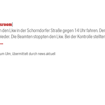
sroom
]
hen den Lkw in der Schorndorfer Straße gegen 14 Uhr fahren. D
der. Die Beamten stoppten den Lkw. Bei der Kontrolle stellten 
r…
ium Ulm, übermittelt durch news aktuell