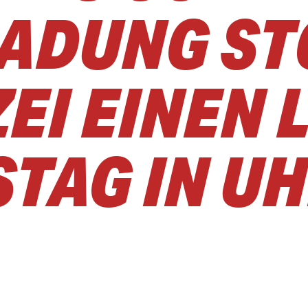
 LADUNG S
ZEI EINEN
TAG IN UH