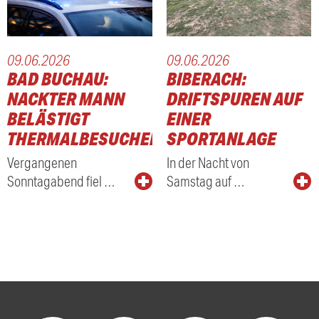
09.06.2026
09.06.2026
BAD BUCHAU:
BIBERACH:
NACKTER MANN
DRIFTSPUREN AUF
BELÄSTIGT
EINER
THERMALBESUCHER
SPORTANLAGE
Vergangenen
In der Nacht von
Sonntagabend fiel …
Samstag auf …