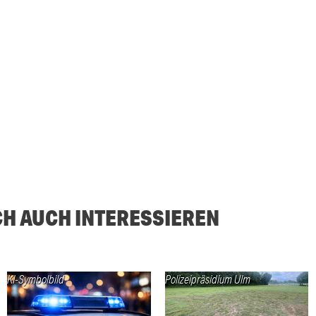
CH AUCH INTERESSIEREN
KI-Symbolbild
Polizeipräsidium Ulm