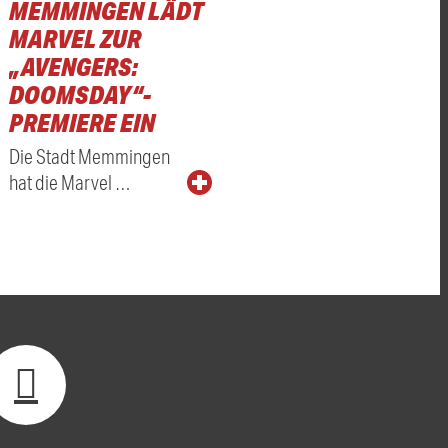
MEMMINGEN LÄDT
MARVEL ZUR
„AVENGERS:
DOOMSDAY“-
PREMIERE EIN
Die Stadt Memmingen
hat die Marvel …