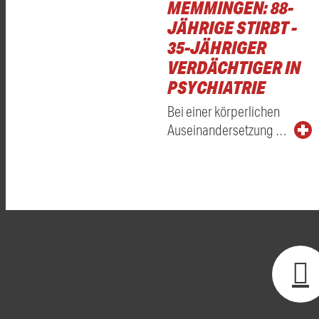
MEMMINGEN: 88-
JÄHRIGE STIRBT -
35-JÄHRIGER
VERDÄCHTIGER IN
PSYCHIATRIE
Bei einer körperlichen
Auseinandersetzung …