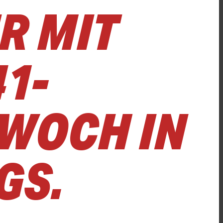
R MIT
1-
TWOCH IN
GS.