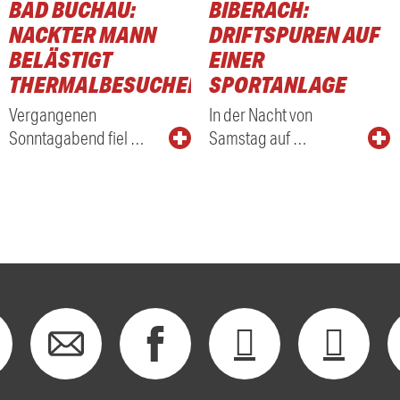
BAD BUCHAU:
BIBERACH:
NACKTER MANN
DRIFTSPUREN AUF
BELÄSTIGT
EINER
THERMALBESUCHER
SPORTANLAGE
Vergangenen
In der Nacht von
Sonntagabend fiel …
Samstag auf …