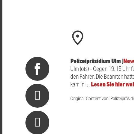
Polizeipräsidium Ulm
New
[
Ulm (ots) – Gegen 19.15 Uhr fu
den Fahrer. Die Beamten hat
Lesen Sie hier we
kam in …
Original-Content von: Polizeipräsid