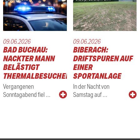
09.06.2026
09.06.2026
BAD BUCHAU:
BIBERACH:
NACKTER MANN
DRIFTSPUREN AUF
BELÄSTIGT
EINER
THERMALBESUCHER
SPORTANLAGE
Vergangenen
In der Nacht von
Sonntagabend fiel …
Samstag auf …