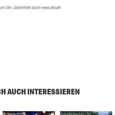
ium Ulm, übermittelt durch news aktuell
CH AUCH INTERESSIEREN
KI-Symbolbild
Polizeipräsidium Ulm