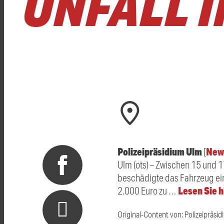
NFALL I
Polizeipräsidium Ulm
New
[
Ulm (ots) – Zwischen 15 und 
beschädigte das Fahrzeug ein
Lesen Sie h
2.000 Euro zu …
Original-Content von: Polizeipräsid