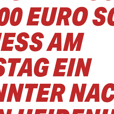
000 EURO 
ESS AM D
AG EIN U
TER NACH 