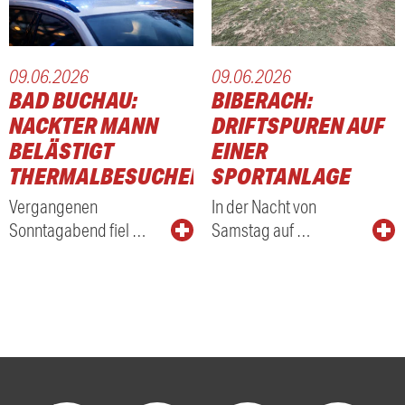
09.06.2026
09.06.2026
BAD BUCHAU:
BIBERACH:
NACKTER MANN
DRIFTSPUREN AUF
BELÄSTIGT
EINER
THERMALBESUCHER
SPORTANLAGE
Vergangenen
In der Nacht von
Sonntagabend fiel …
Samstag auf …