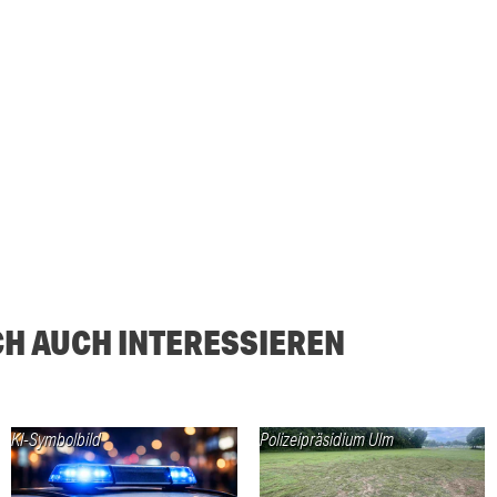
CH AUCH INTERESSIEREN
KI-Symbolbild
Polizeipräsidium Ulm