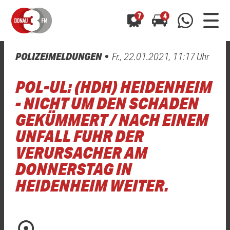
7
4
POLIZEIMELDUNGEN
Fr., 22.01.2021, 11:17 Uhr
0800 0 490 400
arrow_forward
arrow_forward
ALLE ANZEIGEN
ALLE ANZEIGEN
POL-UL: (HDH) HEIDENHEIM
01520 242 3333
Hast du auch einen Blitzer oder eine Verkehrsbehinderung
Hast du auch einen Blitzer oder eine Verkehrsbehinderung
- NICHT UM DEN SCHADEN
0800 0 490 400
0800 0 490 400
gesehen? Ganz einfach melden - kostenlos unter
gesehen? Ganz einfach melden - kostenlos unter
GEKÜMMERT / NACH EINEM
WhatsApp 01520 242 3333
WhatsApp 01520 242 3333
oder per
oder per
UNFALL FUHR DER
VERURSACHER AM
DONNERSTAG IN
HEIDENHEIM WEITER.