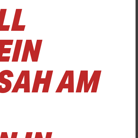
LL
EIN
SAH AM