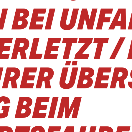
 BEI UNFA
ERLETZT / 
RER ÜBER
G BEIM