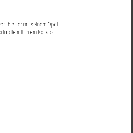
ort hielt er mit seinem Opel
rin, die mit ihrem Rollator …