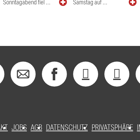
Sonntagabend fiel …
Samstag auf …
AKT
JOBS
AGB
DATENSCHUTZ
PRIVATSPHÄRE