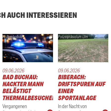
CH AUCH INTERESSIEREN
KI-Symbolbild
Polizeipräsidium Ulm
09.06.2026
09.06.2026
BAD BUCHAU:
BIBERACH:
NACKTER MANN
DRIFTSPUREN AUF
BELÄSTIGT
EINER
THERMALBESUCHER
SPORTANLAGE
Vergangenen
In der Nacht von