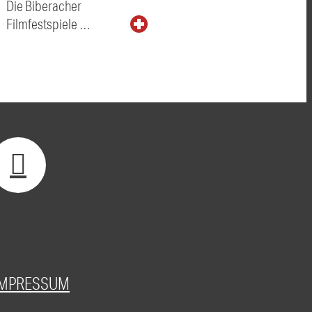
Die Biberacher
Filmfestspiele …
IMPRESSUM