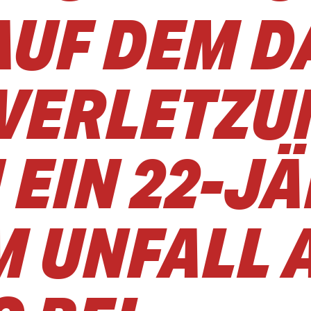
AUF DEM D
 VERLETZ
 EIN 22-J
M UNFALL 