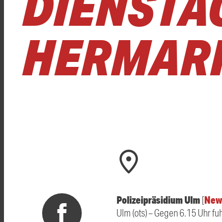
DIENSTAG
HERMARI
Polizeipräsidium Ulm
New
[
Ulm (ots) – Gegen 6.15 Uhr fu