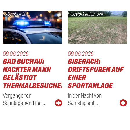
KI-Symbolbild
Polizeipräsidium Ulm
09.06.2026
09.06.2026
BAD BUCHAU:
BIBERACH:
NACKTER MANN
DRIFTSPUREN AUF
BELÄSTIGT
EINER
THERMALBESUCHER
SPORTANLAGE
Vergangenen
In der Nacht von
Sonntagabend fiel …
Samstag auf …