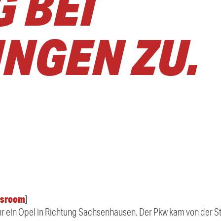
 BEI
NGEN ZU.
sroom
]
hr ein Opel in Richtung Sachsenhausen. Der Pkw kam von der Str