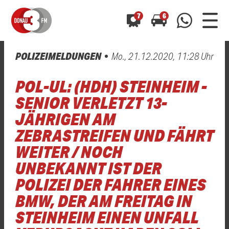
7
6
POLIZEIMELDUNGEN
Mo., 21.12.2020, 11:28 Uhr
0800 0 490 400
arrow_forward
arrow_forward
ALLE ANZEIGEN
ALLE ANZEIGEN
POL-UL: (HDH) STEINHEIM -
01520 242 3333
Hast du auch einen Blitzer oder eine Verkehrsbehinderung
Hast du auch einen Blitzer oder eine Verkehrsbehinderung
SENIOR VERLETZT 13-
0800 0 490 400
0800 0 490 400
gesehen? Ganz einfach melden - kostenlos unter
gesehen? Ganz einfach melden - kostenlos unter
JÄHRIGEN AM
WhatsApp 01520 242 3333
WhatsApp 01520 242 3333
oder per
oder per
ZEBRASTREIFEN UND FÄHRT
WEITER / NOCH
UNBEKANNT IST DER
POLIZEI DER FAHRER EINES
BMW, DER AM FREITAG IN
STEINHEIM EINEN UNFALL