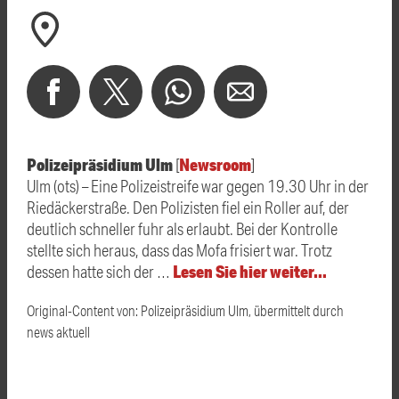
A7 - ULM RICHTUNG FÜSSEN/REUTTE
zwischen
Kreuz Ulm/Elchingen und Nersingen, dichter Verkehr
arrow_forward
ALLE ANZEIGEN
(Zeitverlust: 1 Minute)
Hast du auch einen Blitzer oder eine Verkehrsbehinderung
arrow_forward
ALLE ANZEIGEN
0800 0 490 400
gesehen? Ganz einfach melden - kostenlos unter
WhatsApp 01520 242 3333
oder per
Hast du auch einen Blitzer oder eine Verkehrsbehinderung
Polizeipräsidium Ulm
Newsroom
0800 0 490 400
[
]
gesehen? Ganz einfach melden - kostenlos unter
WhatsApp 01520 242 3333
Ulm (ots) – Eine Polizeistreife war gegen 19.30 Uhr in der
oder per
Riedäckerstraße. Den Polizisten fiel ein Roller auf, der
deutlich schneller fuhr als erlaubt. Bei der Kontrolle
stellte sich heraus, dass das Mofa frisiert war. Trotz
Lesen Sie hier weiter…
dessen hatte sich der …
Original-Content von: Polizeipräsidium Ulm, übermittelt durch
news aktuell