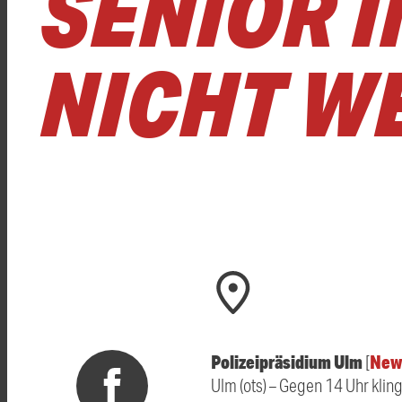
SENIOR 
NICHT WE
Polizeipräsidium Ulm
New
[
Ulm (ots) – Gegen 14 Uhr klin