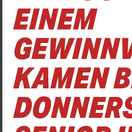
EINEM
GEWINN
KAMEN B
DONNERS