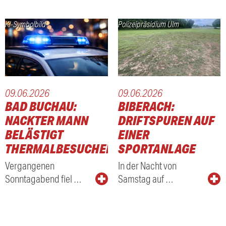
KI-Symbolbild
Polizeipräsidium Ulm
09.06.2026
09.06.2026
BAD BUCHAU:
BIBERACH:
NACKTER MANN
DRIFTSPUREN AUF
BELÄSTIGT
EINER
THERMALBESUCHER
SPORTANLAGE
Vergangenen
In der Nacht von
Sonntagabend fiel …
Samstag auf …