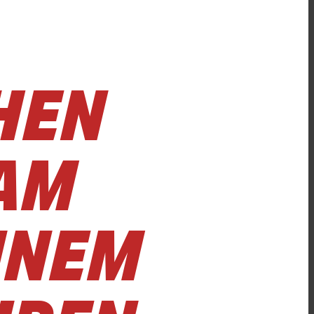
HEN
AM
INEM