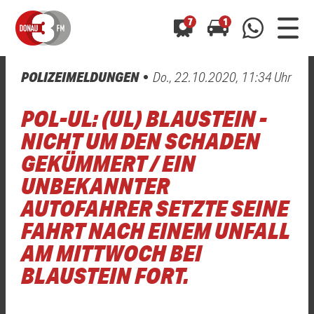
7
1
POLIZEIMELDUNGEN
Do., 22.10.2020, 11:34 Uhr
0800 0 490 400
arrow_forward
arrow_forward
ALLE ANZEIGEN
ALLE ANZEIGEN
POL-UL: (UL) BLAUSTEIN -
01520 242 3333
Hast du auch einen Blitzer oder eine Verkehrsbehinderung
Hast du auch einen Blitzer oder eine Verkehrsbehinderung
NICHT UM DEN SCHADEN
0800 0 490 400
0800 0 490 400
gesehen? Ganz einfach melden - kostenlos unter
gesehen? Ganz einfach melden - kostenlos unter
GEKÜMMERT / EIN
WhatsApp 01520 242 3333
WhatsApp 01520 242 3333
oder per
oder per
UNBEKANNTER
AUTOFAHRER SETZTE SEINE
FAHRT NACH EINEM UNFALL
AM MITTWOCH BEI
BLAUSTEIN FORT.