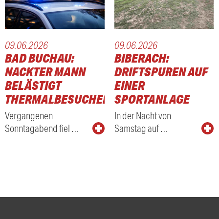
09.06.2026
09.06.2026
BAD BUCHAU:
BIBERACH:
NACKTER MANN
DRIFTSPUREN AUF
BELÄSTIGT
EINER
THERMALBESUCHER
SPORTANLAGE
Vergangenen
In der Nacht von
Sonntagabend fiel …
Samstag auf …