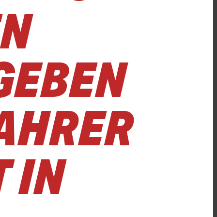
EN
GEBEN
FAHRER
 IN