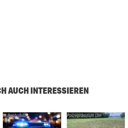
CH AUCH INTERESSIEREN
KI-Symbolbild
Polizeipräsidium Ulm