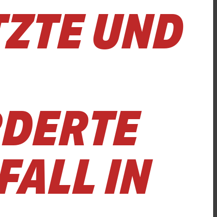
TZTE UND
RDERTE
FALL IN