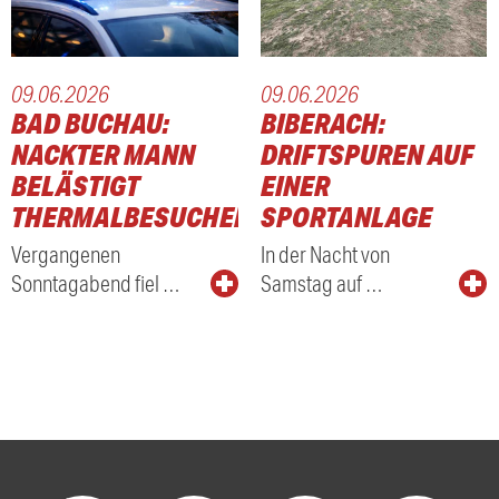
09.06.2026
09.06.2026
BAD BUCHAU:
BIBERACH:
NACKTER MANN
DRIFTSPUREN AUF
BELÄSTIGT
EINER
THERMALBESUCHER
SPORTANLAGE
Vergangenen
In der Nacht von
Sonntagabend fiel …
Samstag auf …