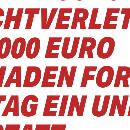
ICHTVERLE
000 EURO
ADEN FO
AG EIN UN