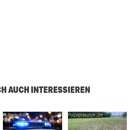
CH AUCH INTERESSIEREN
KI-Symbolbild
Polizeipräsidium Ulm