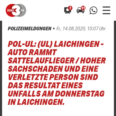
7
11
POLIZEIMELDUNGEN
Fr., 14.08.2020, 10:07 Uhr
0800 0 490 400
arrow_forward
arrow_forward
ALLE ANZEIGEN
ALLE ANZEIGEN
POL-UL: (UL) LAICHINGEN -
01520 242 3333
Hast du auch einen Blitzer oder eine Verkehrsbehinderung
Hast du auch einen Blitzer oder eine Verkehrsbehinderung
AUTO RAMMT
0800 0 490 400
0800 0 490 400
gesehen? Ganz einfach melden - kostenlos unter
gesehen? Ganz einfach melden - kostenlos unter
SATTELAUFLIEGER / HOHER
WhatsApp 01520 242 3333
WhatsApp 01520 242 3333
oder per
oder per
SACHSCHADEN UND EINE
VERLETZTE PERSON SIND
DAS RESULTAT EINES
UNFALLS AM DONNERSTAG
IN LAICHINGEN.