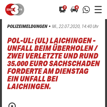
7
4
POLIZEIMELDUNGEN
Mi., 22.07.2020, 14:40 Uhr
0800 0 490 400
arrow_forward
arrow_forward
ALLE ANZEIGEN
ALLE ANZEIGEN
POL-UL: (UL) LAICHINGEN -
01520 242 3333
Hast du auch einen Blitzer oder eine Verkehrsbehinderung
Hast du auch einen Blitzer oder eine Verkehrsbehinderung
UNFALL BEIM ÜBERHOLEN /
0800 0 490 400
0800 0 490 400
gesehen? Ganz einfach melden - kostenlos unter
gesehen? Ganz einfach melden - kostenlos unter
ZWEI VERLETZTE UND RUND
WhatsApp 01520 242 3333
WhatsApp 01520 242 3333
oder per
oder per
35.000 EURO SACHSCHADEN
FORDERTE AM DIENSTAG
EIN UNFALL BEI
LAICHINGEN.