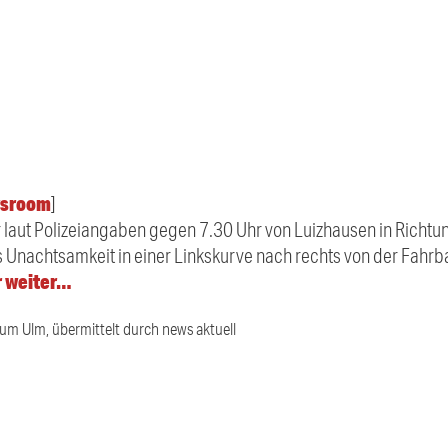
sroom
]
r laut Polizeiangaben gegen 7.30 Uhr von Luizhausen in Richtu
s Unachtsamkeit in einer Linkskurve nach rechts von der Fahrb
r weiter…
ium Ulm, übermittelt durch news aktuell