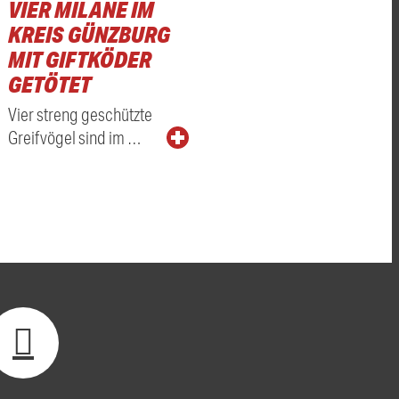
VIER MILANE IM
KREIS GÜNZBURG
MIT GIFTKÖDER
GETÖTET
Vier streng geschützte
Greifvögel sind im …