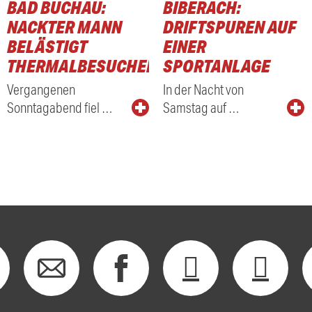
BAD BUCHAU:
BIBERACH:
NACKTER MANN
DRIFTSPUREN AUF
BELÄSTIGT
EINER
THERMALBESUCHER
SPORTANLAGE
Vergangenen
In der Nacht von
Sonntagabend fiel …
Samstag auf …