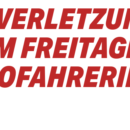
 VERLETZ
AM FREITA
TOFAHRERI