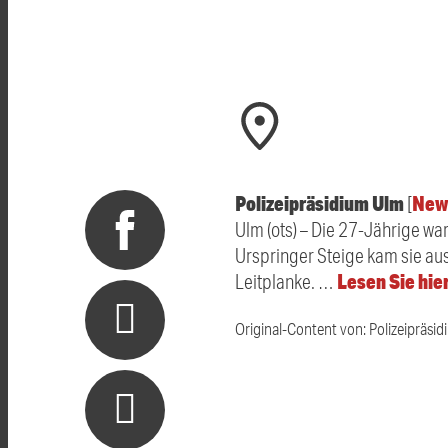
Polizeipräsidium Ulm
New
[
Ulm (ots) – Die 27-Jährige wa
Urspringer Steige kam sie au
Lesen Sie hie
Leitplanke. …
Original-Content von: Polizeipräsid