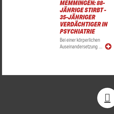
MEMMINGEN: 88-
JÄHRIGE STIRBT -
35-JÄHRIGER
VERDÄCHTIGER IN
PSYCHIATRIE
Bei einer körperlichen
Auseinandersetzung …