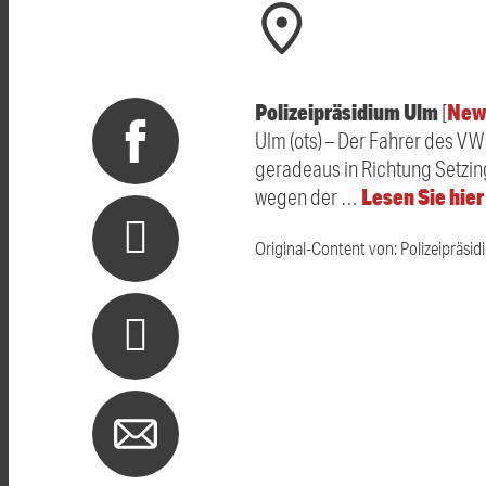
Polizeipräsidium Ulm
New
[
Ulm (ots) – Der Fahrer des VW
geradeaus in Richtung Setzing
Lesen Sie hie
wegen der …
Original-Content von: Polizeipräsid