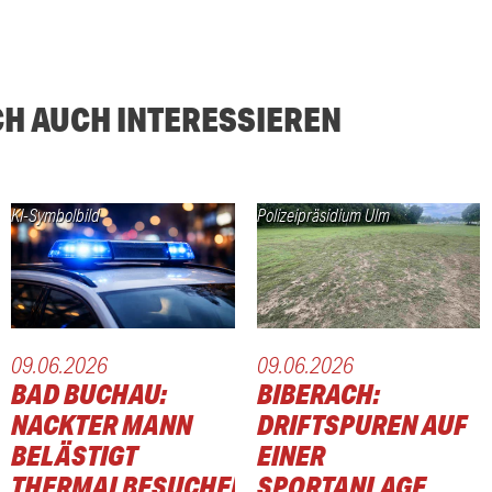
CH AUCH INTERESSIEREN
KI-Symbolbild
Polizeipräsidium Ulm
09.06.2026
09.06.2026
BAD BUCHAU:
BIBERACH:
NACKTER MANN
DRIFTSPUREN AUF
BELÄSTIGT
EINER
THERMALBESUCHER
SPORTANLAGE