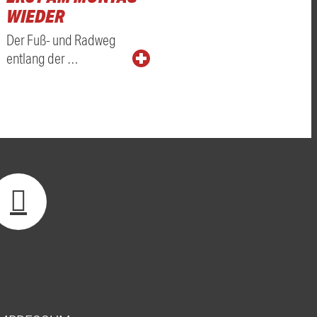
WIEDER
Der Fuß- und Radweg
entlang der …