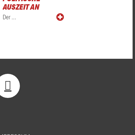
USZEIT AN
Der …