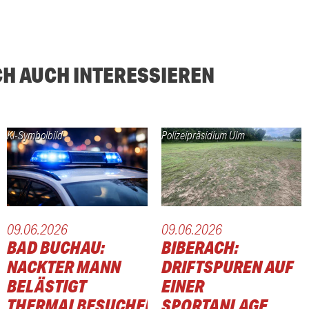
CH AUCH INTERESSIEREN
KI-Symbolbild
Polizeipräsidium Ulm
09.06.2026
09.06.2026
BAD BUCHAU:
BIBERACH:
NACKTER MANN
DRIFTSPUREN AUF
BELÄSTIGT
EINER
THERMALBESUCHER
SPORTANLAGE