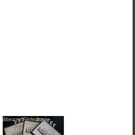
Biberacher Filmfestspiele