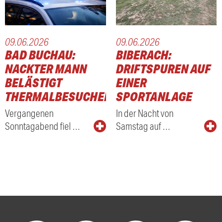
09.06.2026
09.06.2026
BAD BUCHAU:
BIBERACH:
NACKTER MANN
DRIFTSPUREN AUF
BELÄSTIGT
EINER
THERMALBESUCHER
SPORTANLAGE
Vergangenen
In der Nacht von
Sonntagabend fiel …
Samstag auf …