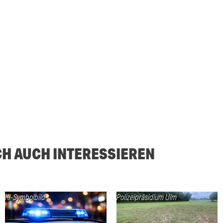
CH AUCH INTERESSIEREN
KI-Symbolbild
Polizeipräsidium Ulm