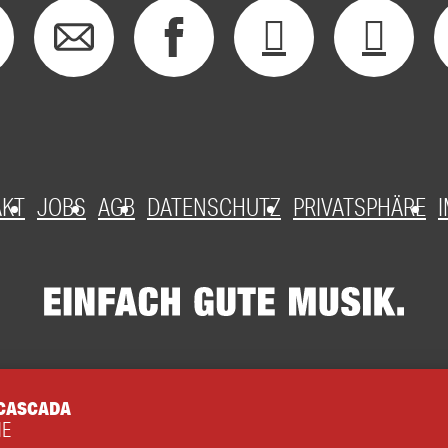
AKT
JOBS
AGB
DATENSCHUTZ
PRIVATSPHÄRE
 CASCADA
ME