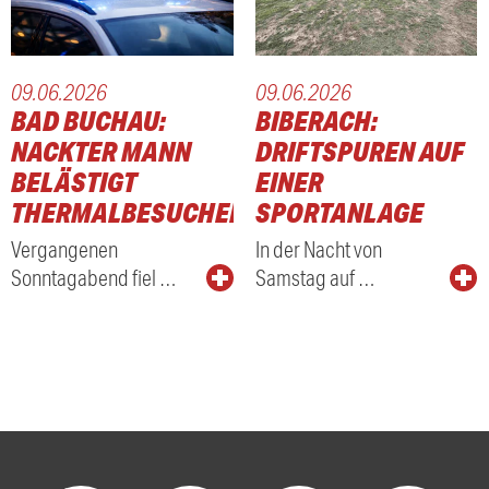
09.06.2026
09.06.2026
BAD BUCHAU:
BIBERACH:
NACKTER MANN
DRIFTSPUREN AUF
BELÄSTIGT
EINER
THERMALBESUCHER
SPORTANLAGE
Vergangenen
In der Nacht von
Sonntagabend fiel …
Samstag auf …