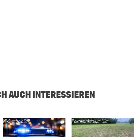
CH AUCH INTERESSIEREN
KI-Symbolbild
Polizeipräsidium Ulm