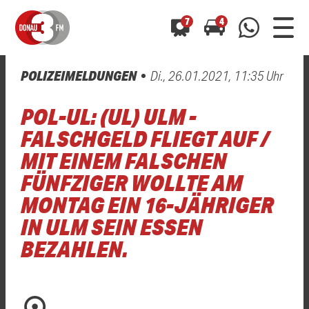
7
4
POLIZEIMELDUNGEN
Di., 26.01.2021, 11:35 Uhr
0800 0 490 400
arrow_forward
arrow_forward
ALLE ANZEIGEN
ALLE ANZEIGEN
POL-UL: (UL) ULM -
01520 242 3333
Hast du auch einen Blitzer oder eine Verkehrsbehinderung
Hast du auch einen Blitzer oder eine Verkehrsbehinderung
FALSCHGELD FLIEGT AUF /
0800 0 490 400
0800 0 490 400
gesehen? Ganz einfach melden - kostenlos unter
gesehen? Ganz einfach melden - kostenlos unter
MIT EINEM FALSCHEN
WhatsApp 01520 242 3333
WhatsApp 01520 242 3333
oder per
oder per
FÜNFZIGER WOLLTE AM
MONTAG EIN 16-JÄHRIGER
IN ULM SEIN ESSEN
BEZAHLEN.