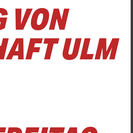
G VON
HAFT ULM