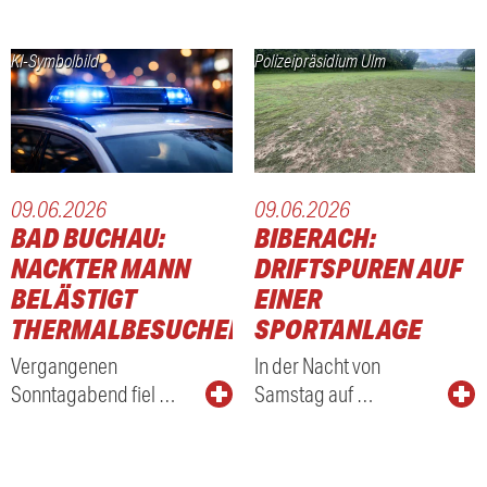
KI-Symbolbild
Polizeipräsidium Ulm
09.06.2026
09.06.2026
BAD BUCHAU:
BIBERACH:
NACKTER MANN
DRIFTSPUREN AUF
BELÄSTIGT
EINER
THERMALBESUCHER
SPORTANLAGE
Vergangenen
In der Nacht von
Sonntagabend fiel …
Samstag auf …