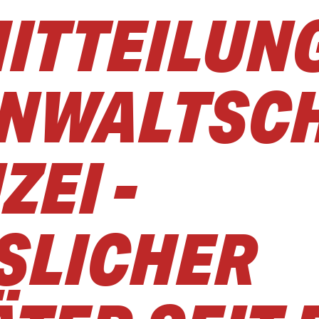
ITTEILUN
NWALTSC
ZEI -
LICHER S