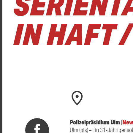
ERIENTÄT
N HAFT /
Polizeipräsidium Ulm
New
[
Ulm (ots) – Ein 31-Jähriger s