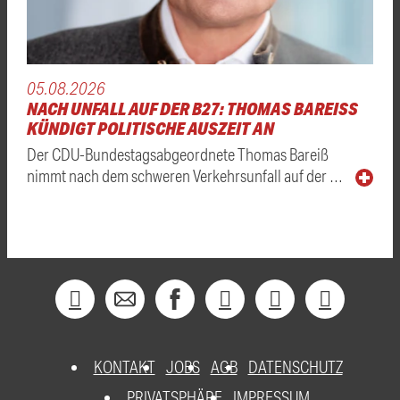
05.08.2026
NACH UNFALL AUF DER B27: THOMAS BAREISS K
ÜNDIGT POLITISCHE AUSZEIT AN
Der CDU-Bundestagsabgeordnete Thomas Bareiß
nimmt nach dem schweren Verkehrsunfall auf der …
KONTAKT
JOBS
AGB
DATENSCHUTZ
PRIVATSPHÄRE
IMPRESSUM