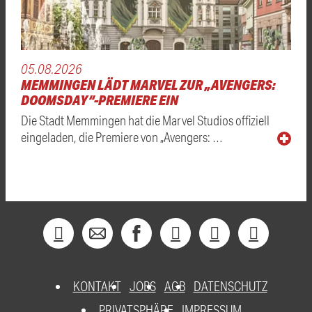
05.08.2026
MEMMINGEN LÄDT MARVEL ZUR „AVENGERS:
DOOMSDAY“-PREMIERE EIN
Die Stadt Memmingen hat die Marvel Studios offiziell
eingeladen, die Premiere von „Avengers: …
KONTAKT
JOBS
AGB
DATENSCHUTZ
PRIVATSPHÄRE
IMPRESSUM