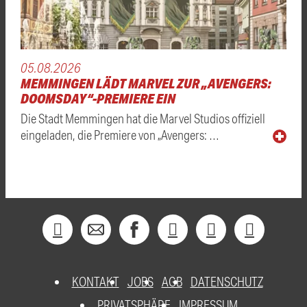
05.08.2026
MEMMINGEN LÄDT MARVEL ZUR „AVENGERS:
DOOMSDAY“-PREMIERE EIN
Die Stadt Memmingen hat die Marvel Studios offiziell
eingeladen, die Premiere von „Avengers: …
KONTAKT
JOBS
AGB
DATENSCHUTZ
PRIVATSPHÄRE
IMPRESSUM