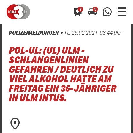
7
9
POLIZEIMELDUNGEN
Fr., 26.02.2021, 08:44 Uhr
0800 0 490 400
arrow_forward
arrow_forward
ALLE ANZEIGEN
ALLE ANZEIGEN
POL-UL: (UL) ULM -
01520 242 3333
Hast du auch einen Blitzer oder eine Verkehrsbehinderung
Hast du auch einen Blitzer oder eine Verkehrsbehinderung
SCHLANGENLINIEN
0800 0 490 400
0800 0 490 400
gesehen? Ganz einfach melden - kostenlos unter
gesehen? Ganz einfach melden - kostenlos unter
GEFAHREN / DEUTLICH ZU
WhatsApp 01520 242 3333
WhatsApp 01520 242 3333
oder per
oder per
VIEL ALKOHOL HATTE AM
FREITAG EIN 36-JÄHRIGER
IN ULM INTUS.