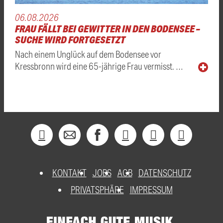
06.08.2026
FRAU FÄLLT BEI GEWITTER IN DEN BODENSEE –
SUCHE WIRD FORTGESETZT
Nach einem Unglück auf dem Bodensee vor
Kressbronn wird eine 65-jährige Frau vermisst. …
KONTAKT
JOBS
AGB
DATENSCHUTZ
PRIVATSPHÄRE
IMPRESSUM