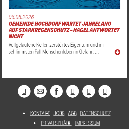
06.08.2026
GEMEINDE HOCHDORF WARTET JAHRELANG
AUF STARKREGENSCHUTZ – HAGEL ANTWORTET
NICHT
Vollgelaufene Keller, zerstörtes Eigentum und im
schlimmsten Fall Menschenleben in Gefahr: …
KONTAKT
JOBS
AGB
DATENSCHUTZ
PRIVATSPHÄRE
IMPRESSUM