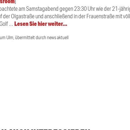
sroom
]
eobachtete am Samstagabend gegen 23:30 Uhr wie der 21-jähri
f der Olgastraße und anschließend in der Frauenstraße mit völ
Lesen Sie hier weiter…
 Golf …
ium Ulm, übermittelt durch news aktuell