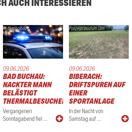
CH AUCH INTERESSIEREN
KI-Symbolbild
Polizeipräsidium Ulm
09.06.2026
09.06.2026
BAD BUCHAU:
BIBERACH:
NACKTER MANN
DRIFTSPUREN AUF
BELÄSTIGT
EINER
THERMALBESUCHER
SPORTANLAGE
Vergangenen
In der Nacht von
Sonntagabend fiel …
Samstag auf …