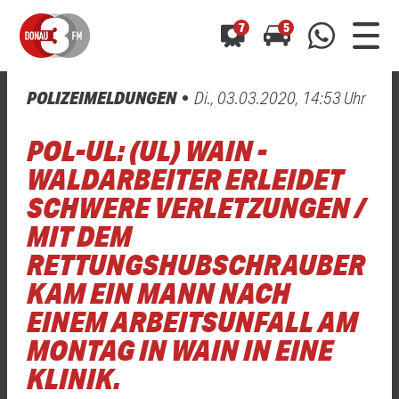
7
5
POLIZEIMELDUNGEN
Di., 03.03.2020, 14:53 Uhr
0800 0 490 400
arrow_forward
arrow_forward
ALLE ANZEIGEN
ALLE ANZEIGEN
POL-UL: (UL) WAIN -
01520 242 3333
Hast du auch einen Blitzer oder eine Verkehrsbehinderung
Hast du auch einen Blitzer oder eine Verkehrsbehinderung
WALDARBEITER ERLEIDET
0800 0 490 400
0800 0 490 400
gesehen? Ganz einfach melden - kostenlos unter
gesehen? Ganz einfach melden - kostenlos unter
SCHWERE VERLETZUNGEN /
WhatsApp 01520 242 3333
WhatsApp 01520 242 3333
oder per
oder per
MIT DEM
RETTUNGSHUBSCHRAUBER
KAM EIN MANN NACH
EINEM ARBEITSUNFALL AM
MONTAG IN WAIN IN EINE
KLINIK.