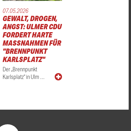
07.05.2026
GEWALT, DROGEN,
ANGST: ULMER CDU
FORDERT HARTE
MASSNAHMEN FÜR "
BRENNPUNKT K
ARLSPLATZ"
Der „Brennpunkt
Karlsplatz“ in Ulm …