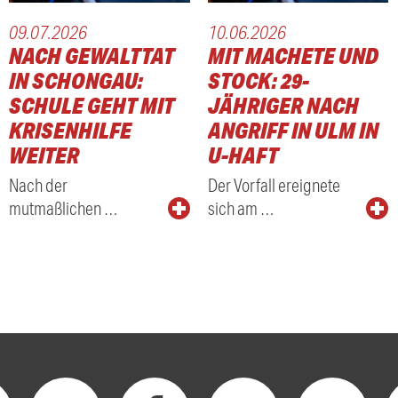
09.07.2026
10.06.2026
NACH GEWALTTAT
MIT MACHETE UND
IN SCHONGAU:
STOCK: 29-
SCHULE GEHT MIT
JÄHRIGER NACH
KRISENHILFE
ANGRIFF IN ULM IN
WEITER
U-HAFT
Nach der
Der Vorfall ereignete
mutmaßlichen …
sich am …