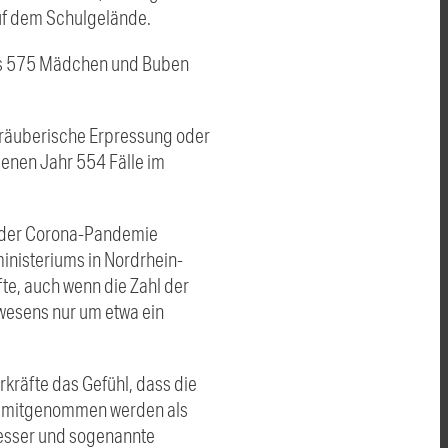
uf dem Schulgelände.
 es 575 Mädchen und Buben
, räuberische Erpressung oder
enen Jahr 554 Fälle im
or der Corona-Pandemie
ministeriums in Nordrhein-
fte, auch wenn die Zahl der
wesens nur um etwa ein
räfte das Gefühl, dass die
le mitgenommen werden als
Messer und sogenannte