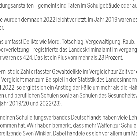
ldungsanstalten – gemeint sind Taten im Schulgebäude oder a
te wurden demnach 2022 leicht verletzt. Im Jahr 2019 waren
r.
das umfasst Delikte wie Mord, Totschlag, Vergewaltigung, Raub
erverletzung – registrierte das Landeskriminalamt im vergang
r waren es 424. Das ist ein Plus vom mehr als 23 Prozent.
 ist die Zahl erfasster Gewaltdelikte im Vergleich zur Zeit v
. Vergleicht man zum Beispiel in der Statistik des Landesinnen
2022, so ergibt sich ein Anstieg der Fälle um mehr als die Häl
en und beruflichen Schulen sowie an Schulen des Gesundheits
ljahr 2019/20 und 2022/23).
einen Schulleitungsverbandes Deutschlands haben viele Lehrk
enommen hat. «Wir haben bemerkt, dass mehr Waffen zur Schu
orsitzende Sven Winkler. Dabei handele es sich vor allem um 