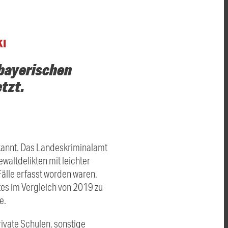
KI
 bayerischen
tzt.
ekannt. Das Landeskriminalamt
waltdelikten mit leichter
älle erfasst worden waren.
tes im Vergleich von 2019 zu
e.
rivate Schulen, sonstige