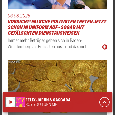
06.08.2025
VORSICHT! FALSCHE POLIZISTEN TRETEN JETZT
SCHON IN UNIFORM AUF - SOGAR MIT
GEFÄLSCHTEN DIENSTAUSWEISEN
Immer mehr Betrüger geben sich in Baden-
Württemberg als Polizisten aus – und das nicht …
Symbolbild
FELIX JAEHN & CASCADA
play_arrow
BOY YOU TURN ME