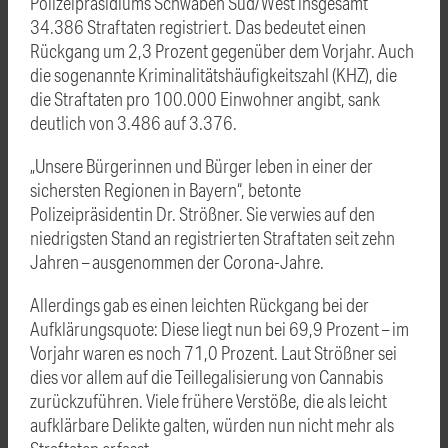
Polizeipräsidiums Schwaben Süd/West insgesamt
34.386 Straftaten registriert. Das bedeutet einen
Rückgang um 2,3 Prozent gegenüber dem Vorjahr. Auch
die sogenannte Kriminalitätshäufigkeitszahl (KHZ), die
die Straftaten pro 100.000 Einwohner angibt, sank
deutlich von 3.486 auf 3.376.
„Unsere Bürgerinnen und Bürger leben in einer der
sichersten Regionen in Bayern“, betonte
Polizeipräsidentin Dr. Strößner. Sie verwies auf den
niedrigsten Stand an registrierten Straftaten seit zehn
Jahren – ausgenommen der Corona-Jahre.
Allerdings gab es einen leichten Rückgang bei der
Aufklärungsquote: Diese liegt nun bei 69,9 Prozent – im
Vorjahr waren es noch 71,0 Prozent. Laut Strößner sei
dies vor allem auf die Teillegalisierung von Cannabis
zurückzuführen. Viele frühere Verstöße, die als leicht
aufklärbare Delikte galten, würden nun nicht mehr als