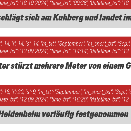
ate_txt": "18.10.2024", "time_txt": "09:36", "datetime_txt": "18.
schlägt sich am Kuhberg und landet i
h": 14, "i": 14, "s": 14, "m_txt": "September", "m_short_txt": "Sep.", "
ate_txt": "13.09.2024", "time_txt": "14:14", "datetime_txt": "13
iter stürzt mehrere Meter von einem 
h": 16, "i": 20, "s": 9, "m_txt": "September", "m_short_txt": "Sep.", 
ate_txt": "12.09.2024", "time_txt": "16:20", "datetime_txt": "12
n Heidenheim vorläufig festgenommen