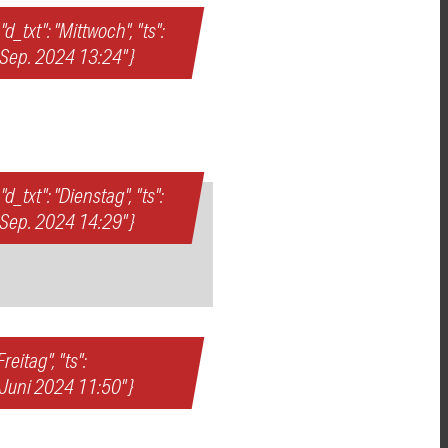
 "d_txt": "Mittwoch", "ts":
. Sep. 2024 13:24" }
"d_txt": "Dienstag", "ts":
. Sep. 2024 14:29" }
Freitag", "ts":
. Juni 2024 11:50" }