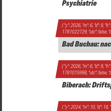
Psychiatrie
{ "y": 2026, "m": 6, "d": 9, "h"
1781022729, "utc": false, "d
Bad Buchau: nac
{ "y": 2026, "m": 6, "d": 9, "h"
1781015998, "utc": false, "d
Biberach: Drifts
{ "y": 2024, "m": 10, "d": 18, "