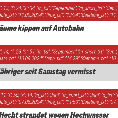
h": 13, "i": 24, "s": 34, "m_txt": "September", "m_short_txt": "Sep.",
ate_txt": "11.09.2024", "time_txt": "13:24", "datetime_txt": "11
Bäume kippen auf Autobahn
h": 14, "i": 29, "s": 51, "m_txt": "September", "m_short_txt": "Sep.", 
ate_txt": "10.09.2024", "time_txt": "14:29", "datetime_txt": "10
Jähriger seit Samstag vermisst
: 11, "i": 50, "s": 14, "m_txt": "Juni", "m_short_txt": "Juni", "d_txt": "
ate_txt": "07.06.2024", "time_txt": "11:50", "datetime_txt": "07
 Hecht strandet wegen Hochwasser