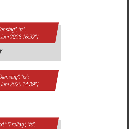
ienstag", "ts":
. Juni 2026 16:32" }
r
"Dienstag", "ts":
. Juni 2026 14:39" }
t": "Freitag", "ts":