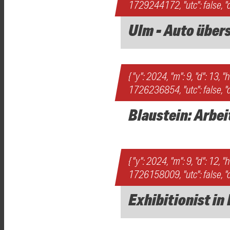
1729244172, "utc": false, "d
Ulm - Auto über
{ "y": 2024, "m": 9, "d": 13, "
1726236854, "utc": false, "d
Blaustein: Arbe
{ "y": 2024, "m": 9, "d": 12, "
1726158009, "utc": false, "d
Exhibitionist i