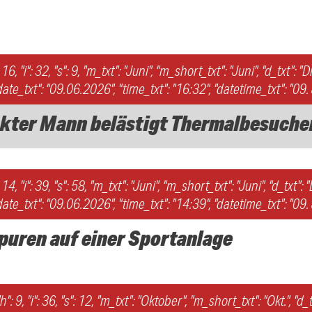
: 16, "i": 32, "s": 9, "m_txt": "Juni", "m_short_txt": "Juni", "d_txt": "D
ate_txt": "09.06.2026", "time_txt": "16:32", "datetime_txt": "09
kter Mann belästigt Thermalbesuche
: 14, "i": 39, "s": 58, "m_txt": "Juni", "m_short_txt": "Juni", "d_txt": 
ate_txt": "09.06.2026", "time_txt": "14:39", "datetime_txt": "09
puren auf einer Sportanlage
h": 9, "i": 36, "s": 12, "m_txt": "Oktober", "m_short_txt": "Okt.", "d_tx