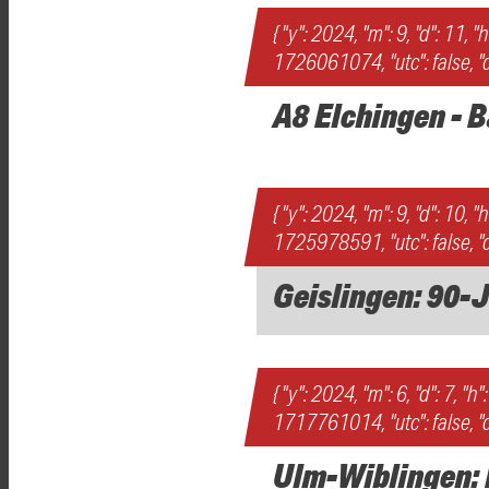
{ "y": 2024, "m": 9, "d": 11, "
1726061074, "utc": false, "d
A8 Elchingen - 
{ "y": 2024, "m": 9, "d": 10, "
1725978591, "utc": false, "d
Geislingen: 90-
{ "y": 2024, "m": 6, "d": 7, "h"
1717761014, "utc": false, "d
Ulm-Wiblingen: