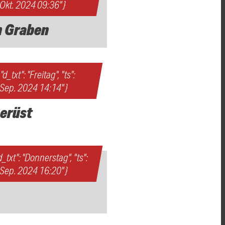
 Okt. 2024 09:36" }
m Graben
d_txt": "Freitag", "ts":
. Sep. 2024 14:14" }
Gerüst
"d_txt": "Donnerstag", "ts":
. Sep. 2024 16:20" }