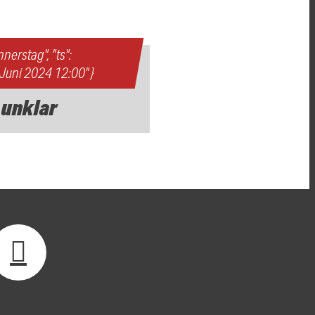
onnerstag", "ts":
. Juni 2024 12:00" }
 unklar