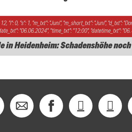
: 12, "i": 0, "s": 1, "m_txt": "Juni", "m_short_txt": "Juni", "d_txt": "D
ate_txt": "06.06.2024", "time_txt": "12:00", "datetime_txt": "06
e in Heidenheim: Schadenshöhe noch