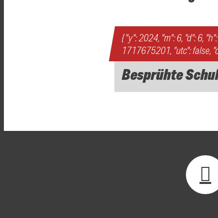
{ "y": 2024, "m": 6, "d": 6, "h"
1717675201, "utc": false, "d
Besprühte Schul