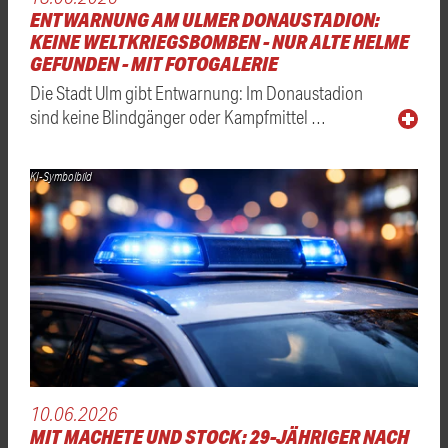
ENTWARNUNG AM ULMER DONAUSTADION:
KEINE WELTKRIEGSBOMBEN - NUR ALTE HELME
GEFUNDEN - MIT FOTOGALERIE
Die Stadt Ulm gibt Entwarnung: Im Donaustadion
sind keine Blindgänger oder Kampfmittel …
KI-Symbolbild
10.06.2026
MIT MACHETE UND STOCK: 29-JÄHRIGER NACH