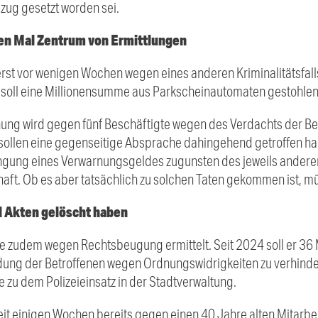
zug gesetzt worden sei.
en Mal Zentrum von Ermittlungen
st vor wenigen Wochen wegen eines anderen Kriminalitätsfalls
 soll eine Millionensumme aus Parkscheinautomaten gestohle
ung wird gegen fünf Beschäftigte wegen des Verdachts der B
n sollen eine gegenseitige Absprache dahingehend getroffen ha
ngung eines Verwarnungsgeldes zugunsten des jeweils anderen
aft. Ob es aber tatsächlich zu solchen Taten gekommen ist, m
l Akten gelöscht haben
 zudem wegen Rechtsbeugung ermittelt. Seit 2024 soll er 36 
dung der Betroffenen wegen Ordnungswidrigkeiten zu verhind
 zu dem Polizeieinsatz in der Stadtverwaltung.
 seit einigen Wochen bereits gegen einen 40 Jahre alten Mitarbe