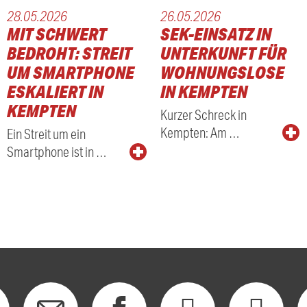
28.05.2026
26.05.2026
MIT SCHWERT
SEK-EINSATZ IN
BEDROHT: STREIT
UNTERKUNFT FÜR
UM SMARTPHONE
WOHNUNGSLOSE
ESKALIERT IN
IN KEMPTEN
KEMPTEN
Kurzer Schreck in
Kempten: Am …
Ein Streit um ein
Smartphone ist in …