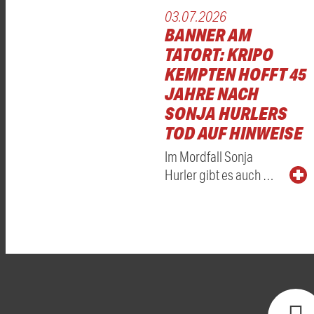
03.07.2026
BANNER AM
TATORT: KRIPO
KEMPTEN HOFFT 45
JAHRE NACH
SONJA HURLERS
TOD AUF HINWEISE
Im Mordfall Sonja
Hurler gibt es auch …