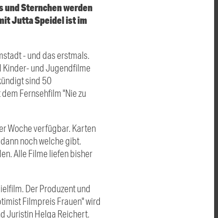
rs und Sternchen werden
it Jutta Speidel ist im
stadt - und das erstmals.
d Kinder- und Jugendfilme
kündigt sind 50
t dem Fernsehfilm "Nie zu
er Woche verfügbar. Karten
s dann noch welche gibt.
en. Alle Filme liefen bisher
ielfilm. Der Produzent und
imist Filmpreis Frauen" wird
d Juristin Helga Reichert.