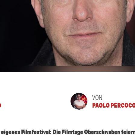
VON
O
PAOLO PERCOC
igenes Filmfestival: Die Filmtage Oberschwaben feier