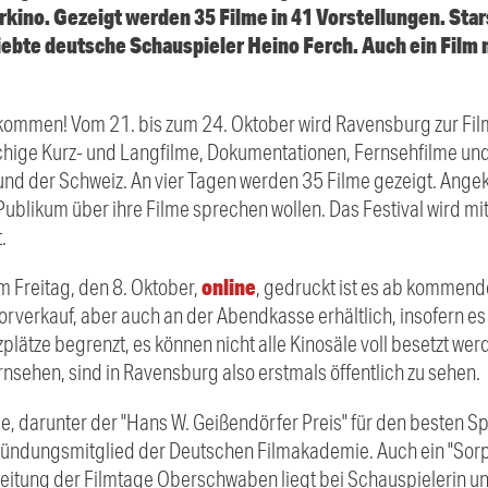
kino. Gezeigt werden 35 Filme in 41 Vorstellungen. Sta
iebte deutsche Schauspieler Heino Ferch. Auch ein Film m
ommen! Vom 21. bis zum 24. Oktober wird Ravensburg zur Film
hige Kurz- und Langfilme, Dokumentationen, Fernsehfilme un
und der Schweiz. An vier Tagen werden 35 Filme gezeigt. Ange
ublikum über ihre Filme sprechen wollen. Das Festival wird mi
.
online
 Freitag, den 8. Oktober,
, gedruckt ist es ab kommend
Vorverkauf, aber auch an der Abendkasse erhältlich, insofern e
lätze begrenzt, es können nicht alle Kinosäle voll besetzt werd
rnsehen, sind in Ravensburg also erstmals öffentlich zu sehen.
, darunter der "Hans W. Geißendörfer Preis" für den besten Sp
ründungsmitglied der Deutschen Filmakademie. Auch ein "Sorpt
Leitung der Filmtage Oberschwaben liegt bei Schauspielerin un