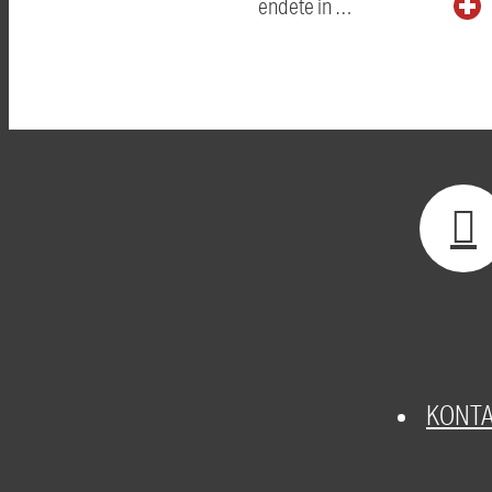
endete in …
KONT