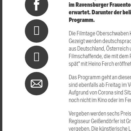
im Ravensburger Frauentor
erwartet. Darunter der bel
Programm.
Die Filmtage Oberschwaben k
Gezeigt werden deutschsprac
aus Deutschland, Österreich 
Filmschaffende, die mit dem P
spät" mit Heino Ferch eröffnet
Das Programm geht an diesem
sind ebenfalls ab Freitag im 
Aufgrund von Corona sind Sitzp
noch nicht im Kino oder im Fe
Vergeben werden sechs Preise
Regisseur Geißendörfer ist G
vergeben. Die künstlerische 