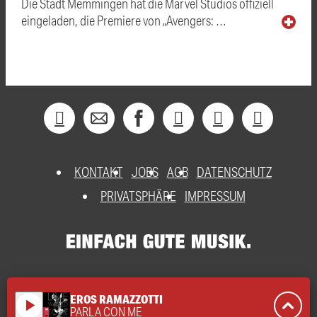
Die Stadt Memmingen hat die Marvel Studios offiziell
eingeladen, die Premiere von „Avengers: …
KONTAKT
JOBS
AGB
DATENSCHUTZ
PRIVATSPHÄRE
IMPRESSUM
EROS RAMAZZOTTI
play_arrow
PARLA CON ME