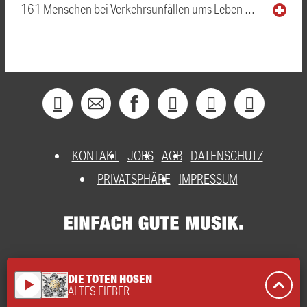
161 Menschen bei Verkehrsunfällen ums Leben …
KONTAKT
JOBS
AGB
DATENSCHUTZ
PRIVATSPHÄRE
IMPRESSUM
DIE TOTEN HOSEN
play_arrow
ALTES FIEBER