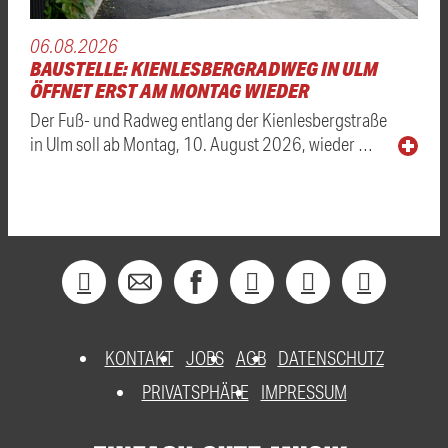
06.08.2026
BAUSTELLE: KIENLESBERGRADWEG IN ULM
ÖFFNET ERST AM MONTAG WIEDER
Der Fuß- und Radweg entlang der Kienlesbergstraße
in Ulm soll ab Montag, 10. August 2026, wieder …
KONTAKT
JOBS
AGB
DATENSCHUTZ
PRIVATSPHÄRE
IMPRESSUM