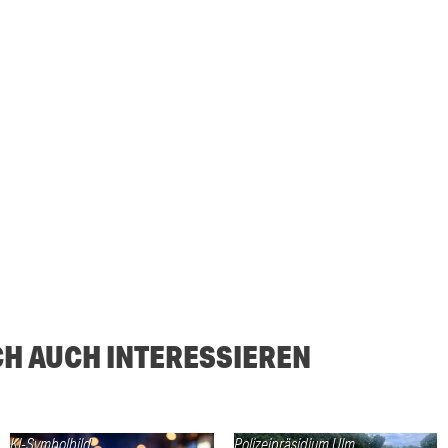
CH AUCH INTERESSIEREN
KI-Symbolbild
Polizeipräsidium Ulm