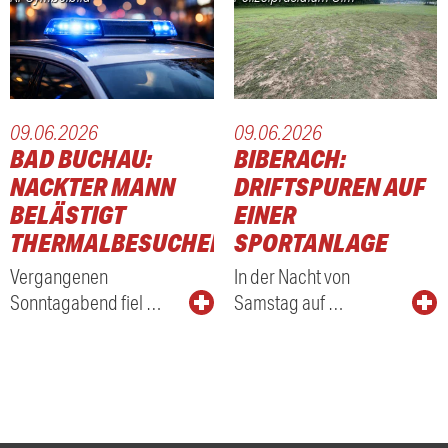
09.06.2026
09.06.2026
BAD BUCHAU:
BIBERACH:
NACKTER MANN
DRIFTSPUREN AUF
BELÄSTIGT
EINER
THERMALBESUCHER
SPORTANLAGE
Vergangenen
In der Nacht von
Sonntagabend fiel …
Samstag auf …