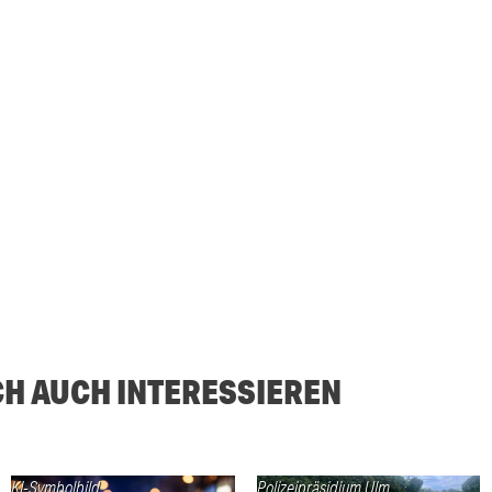
CH AUCH INTERESSIEREN
KI-Symbolbild
Polizeipräsidium Ulm