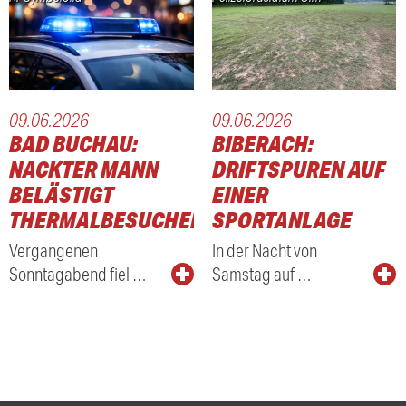
09.06.2026
09.06.2026
BAD BUCHAU:
BIBERACH:
NACKTER MANN
DRIFTSPUREN AUF
BELÄSTIGT
EINER
THERMALBESUCHER
SPORTANLAGE
Vergangenen
In der Nacht von
Sonntagabend fiel …
Samstag auf …