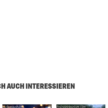
CH AUCH INTERESSIEREN
KI-Symbolbild
Polizeipräsidium Ulm