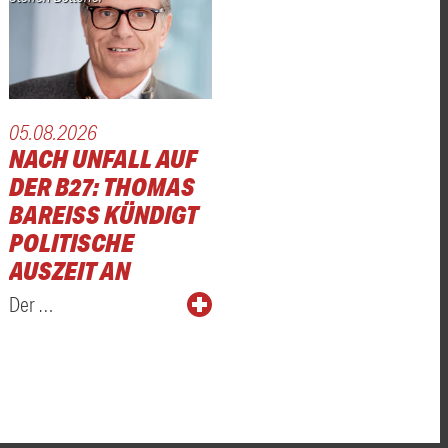
05.08.2026
NACH UNFALL AUF
DER B27: THOMAS
BAREISS KÜNDIGT P
OLITISCHE A
USZEIT AN
Der …