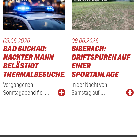
09.06.2026
09.06.2026
BAD BUCHAU:
BIBERACH:
NACKTER MANN
DRIFTSPUREN AUF
BELÄSTIGT
EINER
THERMALBESUCHER
SPORTANLAGE
Vergangenen
In der Nacht von
Sonntagabend fiel …
Samstag auf …