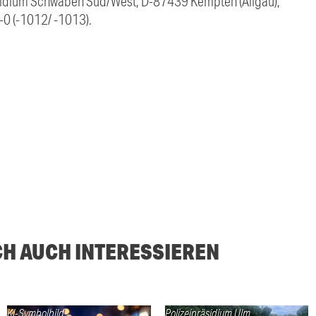
äsidium Schwaben Süd/West, D-87439 Kempten (Allgäu),
0 (-1012/ -1013).
CH AUCH INTERESSIEREN
KI-Symbolbild
Polizeipräsidium Ulm