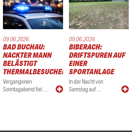
09.06.2026
09.06.2026
BAD BUCHAU:
BIBERACH:
NACKTER MANN
DRIFTSPUREN AUF
BELÄSTIGT
EINER
THERMALBESUCHER
SPORTANLAGE
Vergangenen
In der Nacht von
Sonntagabend fiel …
Samstag auf …